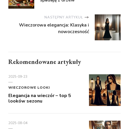
spadają z drzew
NASTĘPNY ARTYKUŁ
Wieczorowa elegancja: Klasyka i
nowoczesność
Rekomendowane artykuły
2025-09-23
WIECZOROWE LOOKI
Elegancja na wieczór – top 5
looków sezonu
2025-08-04