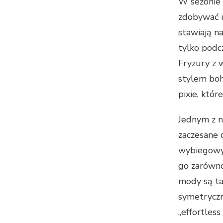
W sezonie 
zdobywać u
stawiają n
tylko podc
Fryzury z 
stylem boh
pixie, któr
Jednym z n
zaczesane 
wybiegowy l
go zarówno
mody są tak
symetryczn
„effortless