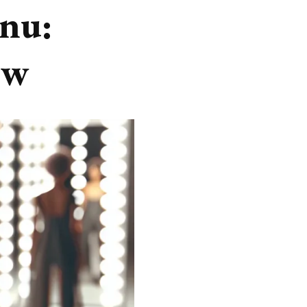
onu:
ów