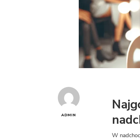
Najg
nadc
ADMIN
W nadchodz