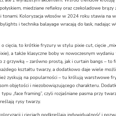
ci, ale z wyrazistym akcentem. Wśród trendów królują
ołyskiem, miedziane refleksy oraz czekoladowe brązy 
 tonami. Koloryzacja włosów w 2024 roku stawia na 
bylights i technika balayage wracają do łask, nadając 
 o cięcia, to krótkie fryzury w stylu pixie cut, cięcie „mi
pixie), a także klasyczne boby w nowoczesnym wydaniu 
 z grzywką – zarówno prostą, jak i curtain bangs – to f
każdego kształtu twarzy, a dodatkowo daje wiele możliwo
nież zyskują na popularności – tu królują warstwowe fry
som objętości i niezobowiązującego charakteru. Dod
 typu „face framing”, czyli rozjaśniane pasma przy twarz
reślają rysy twarzy.
oloryzacji i cięciach podkreślają indywidualność i poz