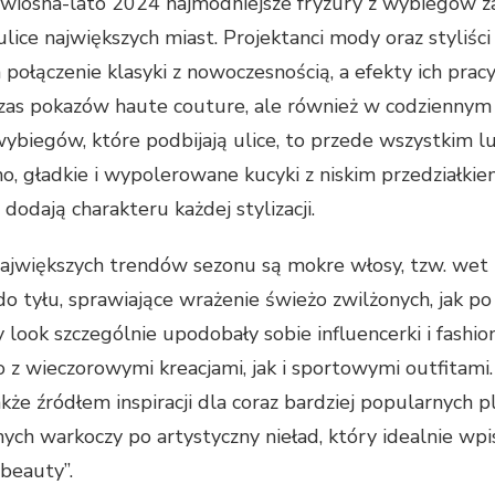
wiosna-lato 2024 najmodniejsze fryzury z wybiegów z
lice największych miast. Projektanci mody oraz styliści
a połączenie klasyki z nowoczesnością, a efekty ich pra
zas pokazów haute couture, ale również w codziennym 
wybiegów, które podbijają ulice, to przede wszystkim l
o, gładkie i wypolerowane kucyki z niskim przedziałkie
e dodają charakteru każdej stylizacji.
ajwiększych trendów sezonu są mokre włosy, tzw. wet 
do tyłu, sprawiające wrażenie świeżo zwilżonych, jak po
ook szczególnie upodobały sobie influencerki i fashioni
 z wieczorowymi kreacjami, jak i sportowymi outfitami
że źródłem inspiracji dla coraz bardziej popularnych p
ych warkoczy po artystyczny nieład, który idealnie wpi
 beauty”.