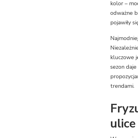
kolor – mo
odważne ba
pojawiły si
Najmodniej
Niezależnie
kluczowe j
sezon daje
propozycja
trendami.
Fryz
ulice