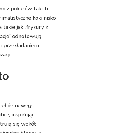
ami z pokazów takich
imalistyczne koki nisko
takie jak „fryzury z
racje” odnotowują
u przekładaniem
acji.
to
upełnie nowego
ce, inspirując
rują się wokół