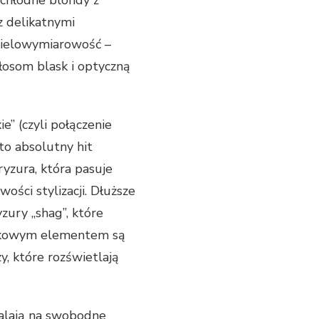
 chłodne blondy z
z delikatnymi
wielowymiarowość –
włosom blask i optyczną
xie” (czyli połączenie
to absolutny hit
ryzura, która pasuje
ści stylizacji. Dłuższe
zury „shag”, które
atkowym elementem są
y, które rozświetlają
walają na swobodne