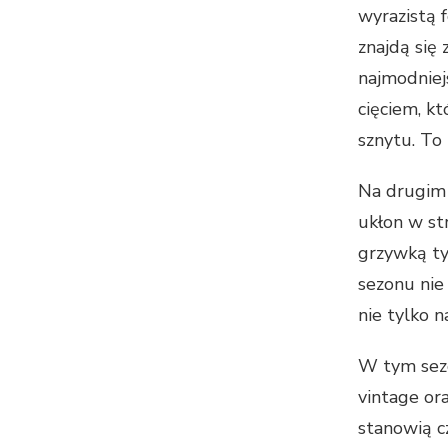
wyrazistą 
znajdą się
najmodniejs
cięciem, k
sznytu. To 
Na drugim 
ukłon w st
grzywką ty
sezonu nie
nie tylko n
W tym sezo
vintage or
stanowią c