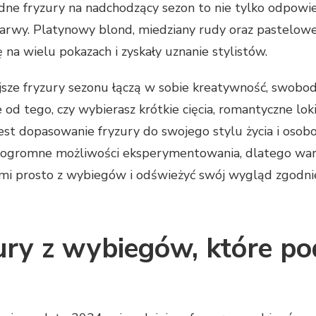
dne fryzury na nadchodzący sezon to nie tylko odpowiedn
rwy. Platynowy blond, miedziany rudy oraz pastelowe o
ę na wielu pokazach i zyskały uznanie stylistów.
sze fryzury sezonu łączą w sobie kreatywność, swobodę
 od tego, czy wybierasz krótkie cięcia, romantyczne loki
est dopasowanie fryzury do swojego stylu życia i oso
 ogromne możliwości eksperymentowania, dlatego wart
mi prosto z wybiegów i odświeżyć swój wygląd zgodni
ury z wybiegów, które pod