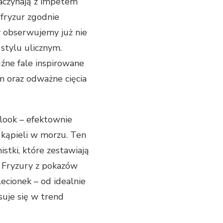
aczynają z impetem
 fryzur zgodnie
cy obserwujemy już nie
stylu ulicznym.
uźne fale inspirowane
m oraz odważne cięcia
look – efektownie
 kąpieli w morzu. Ten
stki, które zestawiają
. Fryzury z pokazów
lecionek – od idealnie
suje się w trend