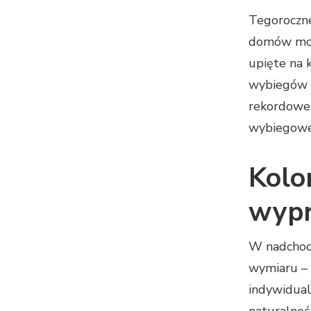
Tegoroczne
domów mody
upięte na 
wybiegów 2
rekordowe 
wybiegoweg
Kolor
wyp
W nadchodz
wymiaru – 
indywidual