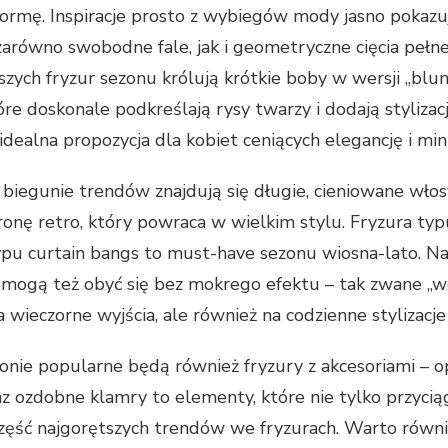
formę. Inspiracje prosto z wybiegów mody jasno pokaz
 zarówno swobodne fale, jak i geometryczne cięcia peł
zych fryzur sezonu królują krótkie boby w wersji „blunt
tóre doskonale podkreślają rysy twarzy i dodają styliza
idealna propozycja dla kobiet ceniących elegancję i min
biegunie trendów znajdują się długie, cieniowane włos
ronę retro, który powraca w wielkim stylu. Fryzura typ
pu curtain bangs to must-have sezonu wiosna-lato. Na
 mogą też obyć się bez mokrego efektu – tak zwane „we
a wieczorne wyjścia, ale również na codzienne stylizacj
nie popularne będą również fryzury z akcesoriami – opa
az ozdobne klamry to elementy, które nie tylko przycią
zęść najgorętszych trendów we fryzurach. Warto równ