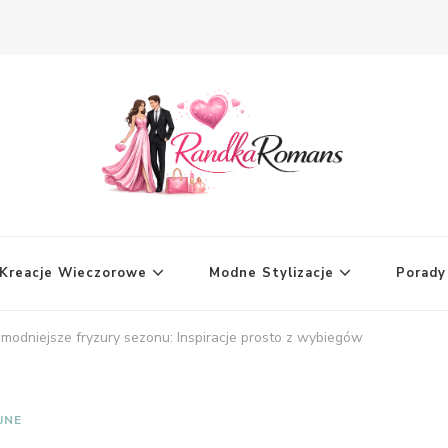
Kreacje Wieczorowe
Modne Stylizacje
Porad
modniejsze fryzury sezonu: Inspiracje prosto z wybiegów
JNE