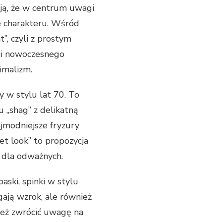
ują, że w centrum uwagi
ne charakteru. Wśród
”, czyli z prostym
cji nowoczesnego
imalizm.
y w stylu lat 70. To
u „shag” z delikatną
jmodniejsze fryzury
t look” to propozycja
e dla odważnych.
ski, spinki w stylu
gają wzrok, ale również
ież zwrócić uwagę na