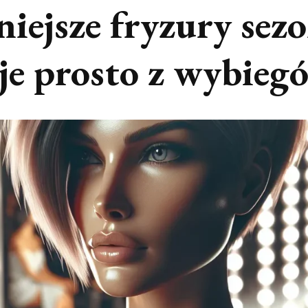
iejsze fryzury sez
cje prosto z wybieg