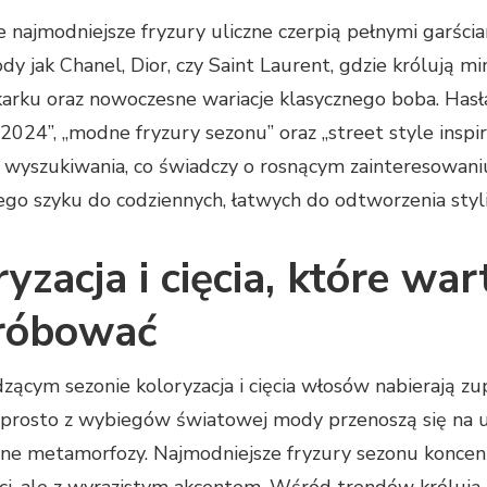
 najmodniejsze fryzury uliczne czerpią pełnymi garści
 jak Chanel, Dior, czy Saint Laurent, gdzie królują min
karku oraz nowoczesne wariacje klasycznego boba. Hasła 
024”, „modne fryzury sezonu” oraz „street style inspi
wyszukiwania, co świadczy o rosnącym zainteresowani
o szyku do codziennych, łatwych do odtworzenia styliz
yzacja i cięcia, które war
róbować
ącym sezonie koloryzacja i cięcia włosów nabierają z
prosto z wybiegów światowej mody przenoszą się na uli
ne metamorfozy. Najmodniejsze fryzury sezonu koncent