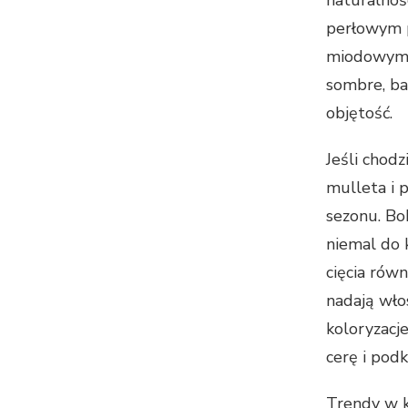
naturalnoś
perłowym p
miodowymi
sombre, ba
objętość.
Jeśli chodzi
mulleta i 
sezonu. Bob
niemal do 
cięcia rów
nadają wło
koloryzacje
cerę i podk
Trendy w k