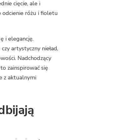
ie cięcie, ale i
dcienie różu i fioletu
 i elegancję.
 czy artystyczny nieład,
bowości. Nadchodzący
o zainspirować się
e z aktualnymi
bijają