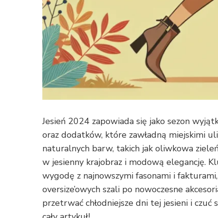
Jesień 2024 zapowiada się jako sezon wyjąt
oraz dodatków, które zawładną miejskimi uli
naturalnych barw, takich jak oliwkowa zieleń
w jesienny krajobraz i modową elegancję. 
wygodę z najnowszymi fasonami i fakturami, 
oversize’owych szali po nowoczesne akcesoria
przetrwać chłodniejsze dni tej jesieni i czuć 
cały artykuł!